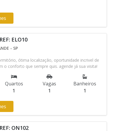
hes
REF: ELO10
NDE - SP
mitório, ótima localização, oportunidade incrivel de
om o conforto que sempre quis. agende já sua visita!
Quartos
Vagas
Banheiros
1
1
1
hes
 REF: ON102