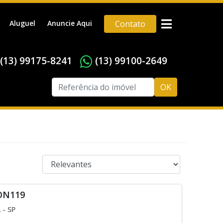
Aluguel
Anuncie Aqui
Contato
(13) 99175-8241
(13) 99100-2649
OK
 ON119
- SP