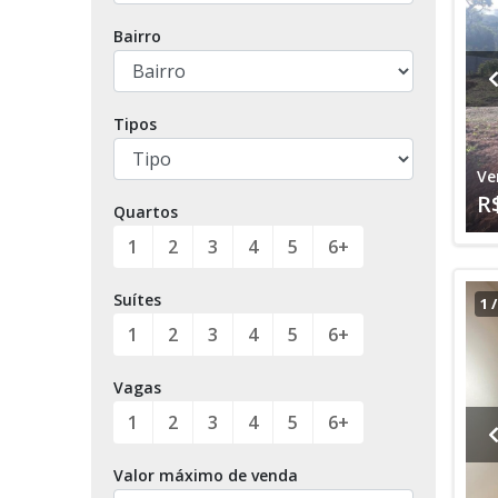
Bairro
Tipos
Ve
R
Quartos
1
2
3
4
5
6+
Suítes
1
1
2
3
4
5
6+
Vagas
1
2
3
4
5
6+
Valor máximo de venda