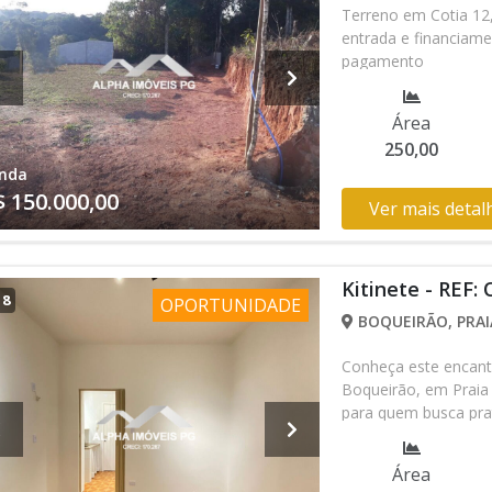
Terreno em Cotia 12,
entrada e financiame
pagamento
Área
250,00
nda
$ 150.000,00
Ver mais detal
Kitinete - REF:
/
8
OPORTUNIDADE
BOQUEIRÃO, PRAI
Conheça este encanta
Boqueirão, em Praia 
para quem busca prat
Situado em uma das r
centro comercial da p
Área
comércios, serviços, 