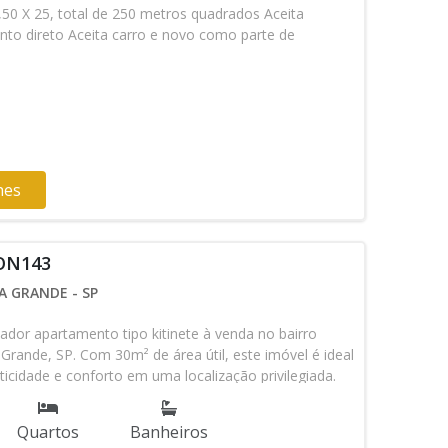
50 X 25, total de 250 metros quadrados Aceita
nto direto Aceita carro e novo como parte de
hes
 ON143
A GRANDE - SP
dor apartamento tipo kitinete à venda no bairro
Grande, SP. Com 30m² de área útil, este imóvel é ideal
icidade e conforto em uma localização privilegiada.
egiões mais valorizadas da cidade, praticamente o
raia grande, o imóvel oferece fácil acesso a
Quartos
Banheiros
transporte público e a praia do Boqueirão, perfeitas