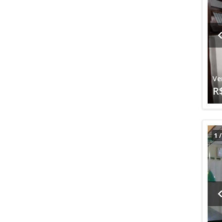
Ve
R
1