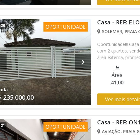
diversas opções de co
dia. E para complet
segurança e praticid
Casa - REF: EL
viver em um espaço q
/
20
OPORTUNIDADE
conhecer o seu novo 
SOLEMAR, PRAIA 
Oportunidade!!! Casa
com 2 quartos, send
area externa, promet
também conta com um
acabamento. toda a p
Área
Agende sua visita co
41,00
3474-1378
nda
$ 235.000,00
Ver mais detal
Casa - REF: ON
/
21
OPORTUNIDADE
AVIAÇÃO, PRAIA G