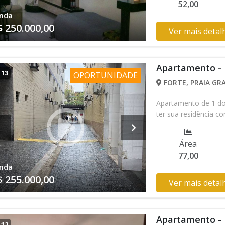
52,00
nda
$ 250.000,00
Ver mais detal
Apartamento - 
/
13
OPORTUNIDADE
FORTE, PRAIA GRA
Apartamento de 1 dor
ter sua residência c
Área
77,00
nda
$ 255.000,00
Ver mais detal
Apartamento -
/
12