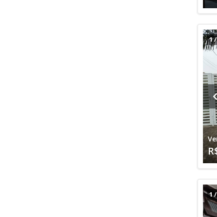
1
Ve
R
1