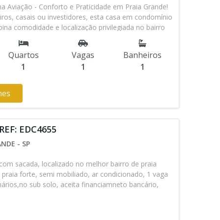
a Aviação - Conforto e Praticidade em Praia Grande!
eiros, casais ou investidores, esta casa em condomínio
ina comodidade e localização privilegiada no bairro
 valorizados de Praia Grande. ? Destaques do Imóvel:
oso e bem iluminado ✅ Cozinha prática, integrada à
Quartos
Vagas
Banheiros
✅ Sala aconchegante, ideal para relaxar ou receber
1
1
1
social completo e moderno ✅ Vaga de garagem -
idade para seu veículo ? Localização de Excelência no
imo a: Praias (a poucos minutos da orla) Comércios,
hes
 Transporte público e fácil acesso à rodovia Áreas de
s ? Oportunidade única para quem busca um imóvel bem
o custo-benefício, seja para morar ou investir. Agende
REF: EDC4655
já este tesouro imobiliário! ? ? Fale conosco agora
NDE - SP
om sacada, localizado no melhor bairro de praia
 praia forte, semi mobiliado, ar condicionado, 1 vaga
rios,no sub solo, aceita financiamneto bancário,
visita com nossos corretores