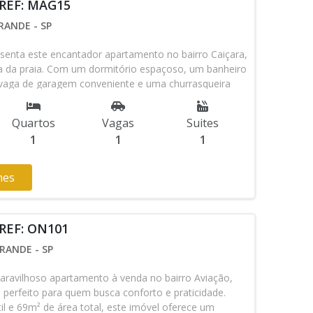
 REF: MAG15
e viver próximo ao mar, com toda a infraestrutura que
, em um imóvel pronto para receber você. Agende
RANDE - SP
ra como este apartamento pode transformar seu estilo
senta este encantador apartamento no bairro Caiçara,
 da praia. Com um dormitório espaçoso, um banheiro
aga de garagem conveniente e uma churrasqueira
zer, este imóvel oferece a combinação perfeita de
ão privilegiada à beira-mar. Não perca a oportunidade
Quartos
Vagas
Suites
or do litoral em grande estilo. Contato: Whatsapp (13)
1
1
1
3) 3474-1378
hes
 REF: ON101
RANDE - SP
avilhoso apartamento à venda no bairro Aviação,
 perfeito para quem busca conforto e praticidade.
l e 69m² de área total, este imóvel oferece um