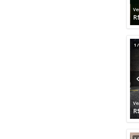
Ve
R
1
Ve
R
1