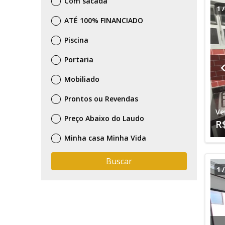
Com sacada
1
ATÉ 100% FINANCIADO
Piscina
Portaria
Mobiliado
Prontos ou Revendas
Ve
Preço Abaixo do Laudo
R
Minha casa Minha Vida
Buscar
1