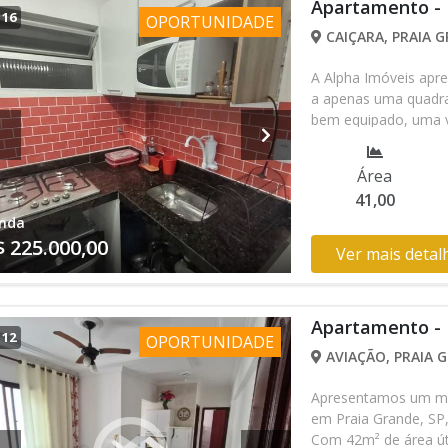
Apartamento -
Aproveite a chance d
/
16
OPORTUNIDADE
o Boqueirão oferece
CAIÇARA, PRAIA G
uma visita e descub
de vida.
A Alpha Imóveis apre
a apenas uma quadra
bem equipado, uma v
para momentos de la
conforto e localizaç
Área
de desfrutar do melh
41,00
9 9100-2649 Fixo (1
nda
$ 225.000,00
Ver mais detal
Apartamento -
/
12
OPORTUNIDADE
AVIAÇÃO, PRAIA G
Apresentamos um mar
em Praia Grande, SP,
Com 42m² de área úti