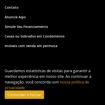
Contato
Anuncie Aqui
Simule Seu Financiamento
Casas ou Sobrados em Condomínios
Imóveis com venda em permuta
Imóveis com Vista para o Mar
Apartamentos em Andar Alto
Guardamos estatísticas de visitas para garantir a
Casa com piscina
melhor experiência em nosso site. Ao continuar a
navegação, você concorda com
nossa política de
Apartamento com piscina
privacidade
.
Condomínio fechado
Concordar e fechar
2