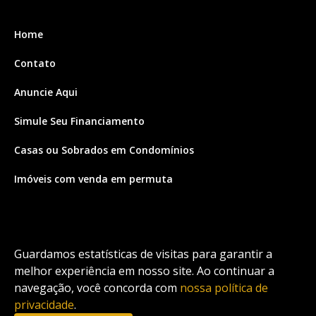
Home
Contato
Anuncie Aqui
Simule Seu Financiamento
Casas ou Sobrados em Condomínios
Imóveis com venda em permuta
Imóveis com Vista para o Mar
Apartamentos em Andar Alto
Guardamos estatísticas de visitas para garantir a
Casa com piscina
melhor experiência em nosso site. Ao continuar a
navegação, você concorda com
nossa política de
Apartamento com piscina
privacidade
.