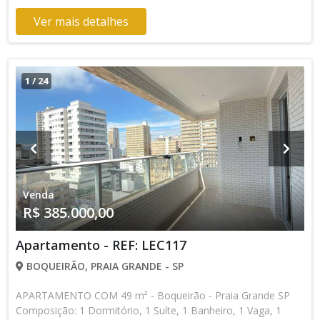
Financiamento Bancário * Os valores e disponibilidade podem
ser alterados sem prévio aviso. Favor verificar entrando em
Ver mais detalhes
contato com nossa equipe
1
/
24
Venda
R$ 385.000,00
Apartamento - REF: LEC117
BOQUEIRÃO, PRAIA GRANDE - SP
APARTAMENTO COM 49 m² - Boqueirão - Praia Grande SP
Composição: 1 Dormitório, 1 Suíte, 1 Banheiro, 1 Vaga, 1