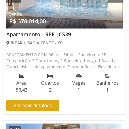
Venda
R$ 378.014,00
Apartamento - REF: JCS39
BITARU, SAO VICENTE - SP
APARTAMENTO COM 56 m² - Bitaru - Sao Vicente SP
Composição: 2 Dormitórios, 1 Banheiro, 1 Vaga, 1 Sacada
Características do apartamento: Elevador Social, Elevador de
Serviço, Acessibilidade, Portão Automático, Interfone, Piscina,
Sauna, Salão de Jogos, Salão de Festas, Espaço Kids,
Área
Quartos
Vagas
Banheiros
Churrasqueira Aceita Financiamento Bancário * Os valores e
56,42
2
1
1
disponibilidade podem ser alterados sem prévio aviso. Favor
verificar entrando em contato com nossa equipe
Ver mais detalhes