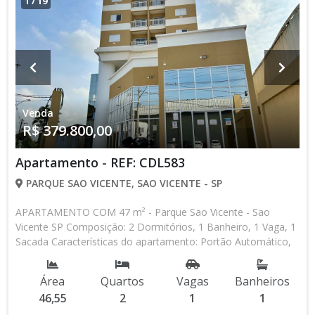
1
/
19
Venda
R$ 379.800,00
Apartamento - REF: CDL583
PARQUE SAO VICENTE, SAO VICENTE - SP
APARTAMENTO COM 47 m² - Parque Sao Vicente - Sao
Vicente SP Composição: 2 Dormitórios, 1 Banheiro, 1 Vaga, 1
Sacada Características do apartamento: Portão Automático,
Piscina, Salão de Jogos, Salão de Festas, Espaço Kids Aceita
Financiamento Bancário Lançamento, Pronto para Morar *
Área
Quartos
Vagas
Banheiros
Os valores e disponibilidade podem ser alterados sem prévio
46,55
2
1
1
aviso. Favor verificar entrando em contato com nossa equipe