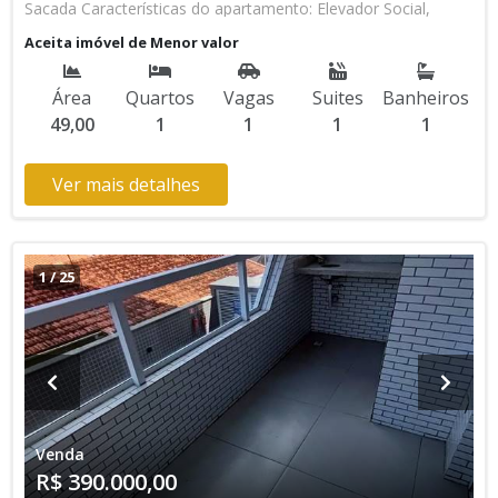
Sacada Características do apartamento: Elevador Social,
Elevador de Serviço, Acessibilidade, Portão Automático, Água
Aceita imóvel de Menor valor
Individual, Gás Encanado, Piscina, Sauna, Salão de Jogos,
Salão de Festas, Espaço Kids, Espaço Gourmet, Academia,
Área
Quartos
Vagas
Suites
Banheiros
Churrasqueira * Os valores e disponibilidade podem ser
49,00
1
1
1
1
alterados sem prévio aviso. Favor verificar entrando em
contato com nossa equipe
Ver mais detalhes
1
/
25
Venda
R$ 390.000,00