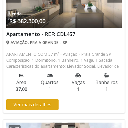
Venda
R$ 382.300,00
Apartamento - REF: CDL457
AVIAÇÃO, PRAIA GRANDE - SP
APARTAMENTO COM 37 m² - Aviação - Praia Grande SP
Composição: 1 Dormitório, 1 Banheiro, 1 Vaga, 1 Sacada
Características do apartamento: Elevador Social, Elevador de
Serviço, Portão Automático, Lavanderia, Piscina, Piscina
Infantil, Salão de Jogos, Espaço Kids Aceita Financiamento
Área
Quartos
Vagas
Banheiros
Bancário Lançamento, Em Obras * Os valores e
37,00
1
1
1
disponibilidade podem ser alterados sem prévio aviso. Favor
verificar entrando em contato com nossa equipe
Ver mais detalhes