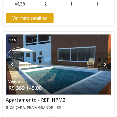
46,38
2
1
1
aviso. Favor verificar entrando em contato com nossa equipe
Ver mais detalhes
1
/
5
Venda
R$ 369.145,00
Apartamento - REF: HPM2
CAIÇARA, PRAIA GRANDE - SP