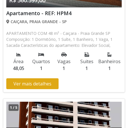
R$ 360.397,00
Apartamento - REF: HPM4
CAIÇARA, PRAIA GRANDE - SP
APARTAMENTO COM 48 m² - Caiçara - Praia Grande SP
Composição: 1 Dormitório, 1 Suíte, 1 Banheiro, 1 Vaga, 1
Sacada Características do apartamento: Elevador Social,
Elevador de Serviço, Acessibilidade, Portão Automático,
Interfone, Piscina, Salão de Jogos, Salão de Festas,
Área
Quartos
Vagas
Suites
Banheiros
Academia, Churrasqueira Aceita Financiamento Direto com a
48,05
1
1
1
1
Construtora Lançamento, Em Obras Entrada de R$ 45.049,60
100 Parcelas Mensais de R$ 1.347,88 16 Parcelas Semestrais
de R$ 8.469,30 R$ 45.049,60 Entrega das Chaves R$
Ver mais detalhes
360.397,00 valor Total * Os valores e disponibilidade podem
ser alterados sem prévio aviso. Favor verificar entrando em
contato com nossa equipe
1
/
5