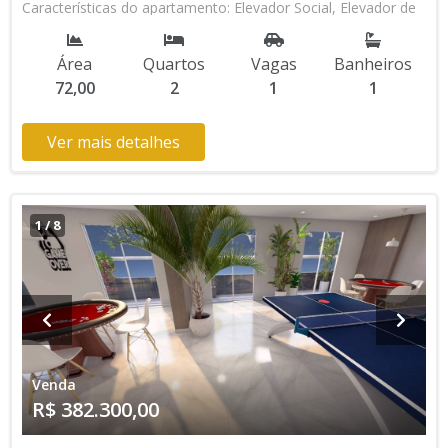
Características do apartamento: Elevador Social, Elevador de
Serviço, Portaria 24h, Piscina, Salão de Jogos, Salão de
Festas, Predio Frente Mar Aceita Financiamento Bancário
Área
Quartos
Vagas
Banheiros
Aceita Financiamento Direto com a Construtora * Os valores
72,00
2
1
1
e disponibilidade podem ser alterados sem prévio aviso. Favor
verificar entrando em contato com nossa equipe
Ver mais detalhes
1
/
8
Venda
R$ 382.300,00