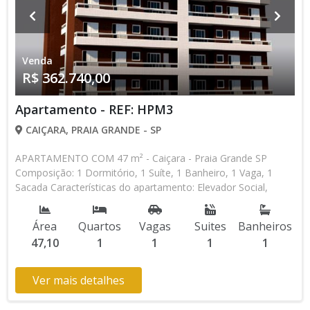
Venda
R$ 362.740,00
Apartamento - REF: HPM3
CAIÇARA, PRAIA GRANDE - SP
APARTAMENTO COM 47 m² - Caiçara - Praia Grande SP
Composição: 1 Dormitório, 1 Suíte, 1 Banheiro, 1 Vaga, 1
Sacada Características do apartamento: Elevador Social,
Elevador de Serviço, Acessibilidade, Portão Automático,
Interfone, Piscina, Salão de Jogos, Salão de Festas,
Área
Quartos
Vagas
Suites
Banheiros
Academia, Churrasqueira Aceita Financiamento Direto com a
47,10
1
1
1
1
Construtora Lançamento, Em Obras Entrada de R$ 45.342,50
100 Parcelas Mensais de R$ 1.356,65 16 Parcelas Semestrais
de R$ 8.524,40 R$ 45.342,50 Entrega das Chaves R$
Ver mais detalhes
362.740,00 valor Total * Os valores e disponibilidade podem
ser alterados sem prévio aviso. Favor verificar entrando em