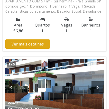
APARTAMENTO COM 57 m² - Guilhermina - Praia Grande SP
Composição: 1 Dormitório, 1 Banheiro, 1 Vaga, 1 Sacada
Características do apartamento: Elevador Social, Elevador de
Serviço, Acessibilidade, Portão Automático, Água Individual,
Home Box, Piscina, Sauna, Salão de Jogos, Salão de Festas,
Área
Quartos
Vagas
Banheiros
Churrasqueira, Lazer no terraço * Os valores e disponibilidade
56,86
1
1
1
podem ser alterados sem prévio aviso. Favor verificar
entrando em contato com nossa equipe
Ver mais detalhes
1
/
5
Venda