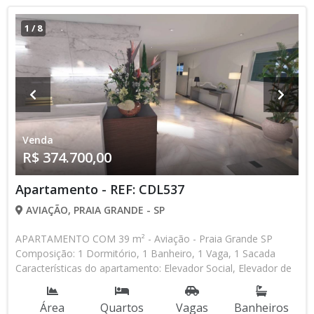
1
/
8
Venda
R$ 374.700,00
Apartamento - REF: CDL537
AVIAÇÃO, PRAIA GRANDE - SP
APARTAMENTO COM 39 m² - Aviação - Praia Grande SP
Composição: 1 Dormitório, 1 Banheiro, 1 Vaga, 1 Sacada
Características do apartamento: Elevador Social, Elevador de
Serviço, Portão Automático, Lavanderia, Piscina, Piscina
Infantil, Salão de Jogos, Espaço Kids Aceita Financiamento
Área
Quartos
Vagas
Banheiros
Direto com a Construtora Lançamento, Em Obras * Os