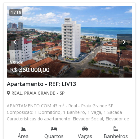
1
/
15
Venda
R$ 360.000,00
Apartamento - REF: LIV13
REAL, PRAIA GRANDE - SP
APARTAMENTO COM 43 m² - Real - Praia Grande SP
Composição: 1 Dormitório, 1 Banheiro, 1 Vaga, 1 Sacada
Características do apartamento: Elevador Social, Elevador de
Serviço, Acessibilidade, Portão Automático, Interfone, Piscina,
Salão de Jogos, Salão de Festas, Espaço Gourmet,
Área
Quartos
Vagas
Banheiros
Churrasqueira Aceita Financiamento Direto com a