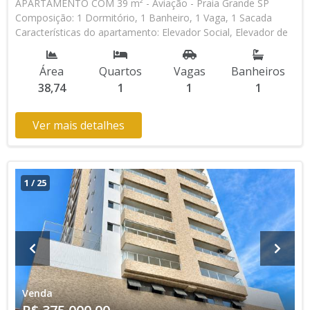
APARTAMENTO COM 39 m² - Aviação - Praia Grande SP
Composição: 1 Dormitório, 1 Banheiro, 1 Vaga, 1 Sacada
Características do apartamento: Elevador Social, Elevador de
Serviço, Portão Automático, Lavanderia, Piscina, Piscina
Infantil, Salão de Jogos, Espaço Kids Aceita Financiamento
Área
Quartos
Vagas
Banheiros
Direto com a Construtora Lançamento, Em Obras * Os
38,74
1
1
1
valores e disponibilidade podem ser alterados sem prévio
aviso. Favor verificar entrando em contato com nossa equipe
Ver mais detalhes
1
/
25
Venda