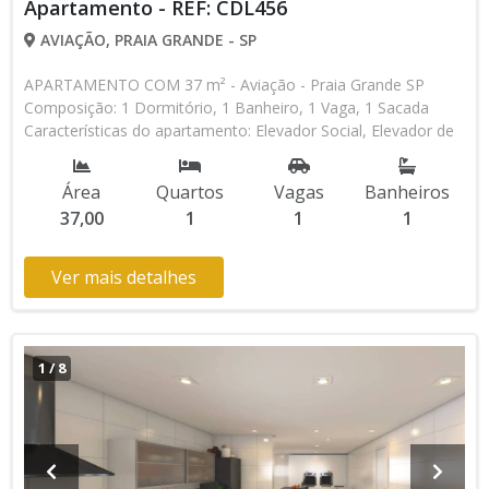
Apartamento - REF: CDL456
AVIAÇÃO, PRAIA GRANDE - SP
APARTAMENTO COM 37 m² - Aviação - Praia Grande SP
Composição: 1 Dormitório, 1 Banheiro, 1 Vaga, 1 Sacada
Características do apartamento: Elevador Social, Elevador de
Serviço, Portão Automático, Lavanderia, Piscina, Piscina
Infantil, Salão de Jogos, Espaço Kids Aceita Financiamento
Área
Quartos
Vagas
Banheiros
Bancário Lançamento, Em Obras * Os valores e
37,00
1
1
1
disponibilidade podem ser alterados sem prévio aviso. Favor
verificar entrando em contato com nossa equipe
Ver mais detalhes
1
/
8