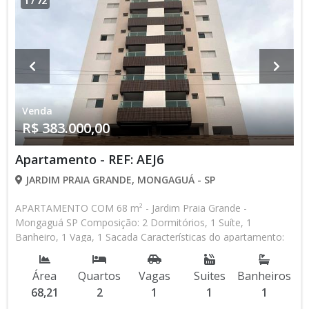
1
/
72
Venda
R$ 383.000,00
Apartamento - REF: AEJ6
JARDIM PRAIA GRANDE, MONGAGUÁ - SP
APARTAMENTO COM 68 m² - Jardim Praia Grande -
Mongaguá SP Composição: 2 Dormitórios, 1 Suíte, 1
Banheiro, 1 Vaga, 1 Sacada Características do apartamento:
Elevador Social, Elevador de Serviço, Acessibilidade, Portão
Automático, Interfone, Circuito Fechado TV, Piscina, Sauna,
Área
Quartos
Vagas
Suites
Banheiros
Salão de Jogos, Salão de Festas, Espaço Kids, Espaço
68,21
2
1
1
1
Gourmet, Academia, Churrasqueira, Predio Frente Mar Aceita