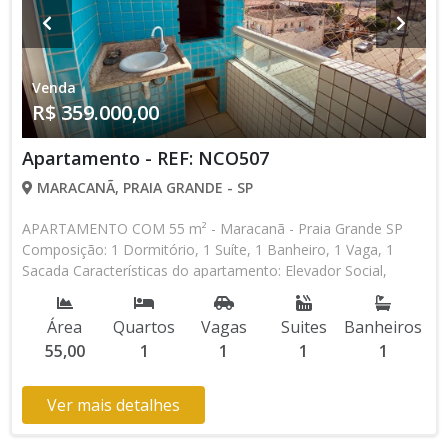
Venda
R$ 359.000,00
Apartamento - REF: NCO507
MARACANÃ, PRAIA GRANDE - SP
APARTAMENTO COM 55 m² - Maracanã - Praia Grande SP
Composição: 1 Dormitório, 1 Suíte, 1 Banheiro, 1 Vaga, 1
Sacada Características do apartamento: Elevador Social,
Elevador de Serviço, Acessibilidade, Portão Automático,
Interfone, Água Individual, Gás Encanado, Piscina, Salão de
Área
Quartos
Vagas
Suites
Banheiros
Festas, Espaço Kids, Espaço Gourmet, Academia,
55,00
1
1
1
1
Churrasqueira, Predio Frente Mar Aceita Financiamento
Bancário * Os valores e disponibilidade podem ser alterados
sem prévio aviso. Favor verificar entrando em contato com
Ver mais detalhes
nossa equipe