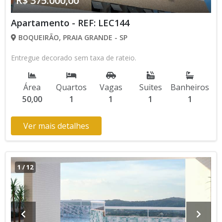
R$ 375.000,00
Apartamento - REF: LEC144
BOQUEIRÃO, PRAIA GRANDE - SP
Entregue decorado sem taxa de rateio.
Área
Quartos
Vagas
Suites
Banheiros
50,00
1
1
1
1
Ver mais detalhes
1
/
12