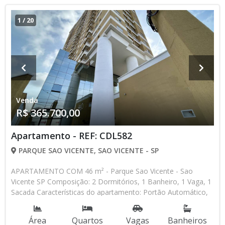
contato com nossa equipe
1
/
20
Venda
R$ 365.700,00
Apartamento - REF: CDL582
PARQUE SAO VICENTE, SAO VICENTE - SP
APARTAMENTO COM 46 m² - Parque Sao Vicente - Sao
Vicente SP Composição: 2 Dormitórios, 1 Banheiro, 1 Vaga, 1
Sacada Características do apartamento: Portão Automático,
Piscina, Salão de Jogos, Salão de Festas, Espaço Kids Aceita
Financiamento Bancário Lançamento, Pronto para Morar *
Área
Quartos
Vagas
Banheiros
Os valores e disponibilidade podem ser alterados sem prévio