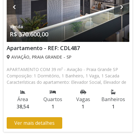
Venda
R$ 370.600,00
Apartamento - REF: CDL487
AVIAÇÃO, PRAIA GRANDE - SP
APARTAMENTO COM 39 m² - Aviação - Praia Grande SP
Composição: 1 Dormitório, 1 Banheiro, 1 Vaga, 1 Sacada
Características do apartamento: Elevador Social, Elevador de
Serviço, Portão Automático, Lavanderia, Piscina, Piscina
Infantil, Salão de Jogos, Espaço Kids Aceita Financiamento
Área
Quartos
Vagas
Banheiros
Bancário Lançamento, Em Obras * Os valores e
38,54
1
1
1
disponibilidade podem ser alterados sem prévio aviso. Favor
verificar entrando em contato com nossa equipe
Ver mais detalhes