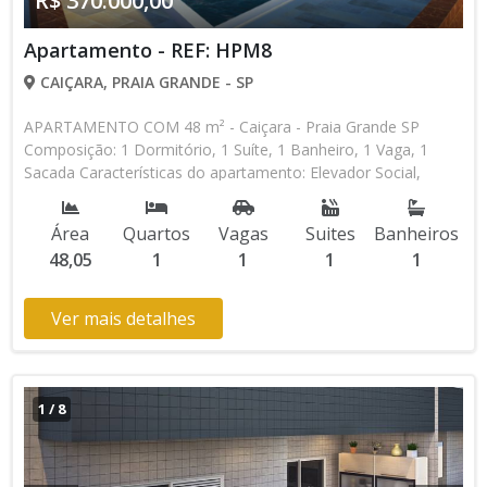
R$ 370.000,00
Apartamento - REF: HPM8
CAIÇARA, PRAIA GRANDE - SP
APARTAMENTO COM 48 m² - Caiçara - Praia Grande SP
Composição: 1 Dormitório, 1 Suíte, 1 Banheiro, 1 Vaga, 1
Sacada Características do apartamento: Elevador Social,
Elevador de Serviço, Acessibilidade, Portão Automático,
Interfone, Piscina, Salão de Jogos, Salão de Festas,
Área
Quartos
Vagas
Suites
Banheiros
Academia, Churrasqueira Aceita Financiamento Direto com a
48,05
1
1
1
1
Construtora Lançamento, Em Obras Entrada de R$ 46.250,00
100 Parcelas Mensais de R$ 1.383,80 16 Parcelas Semestrais
de R$ 8.695,00 R$ 46.250,00 Entrega das Chaves R$
Ver mais detalhes
370.000,00 valor Total * Os valores e disponibilidade podem
ser alterados sem prévio aviso. Favor verificar entrando em
contato com nossa equipe
1
/
8