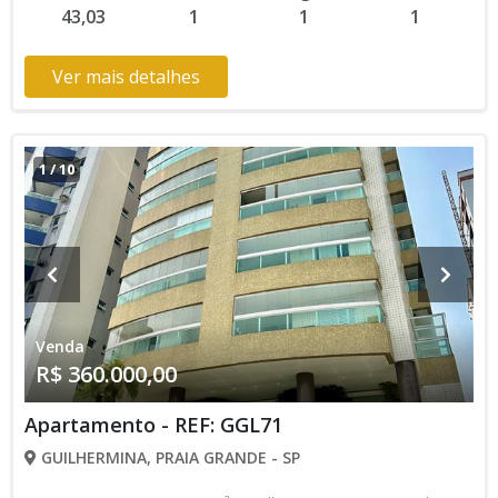
43,03
1
1
1
Construtora Entrada de R$ 144.000,00 84 Parcelas Mensais
de R$ 2.228,57 7 Parcelas Anuais de R$ 4.142,90 R$
360.000,00 valor Total * Os valores e disponibilidade podem
Ver mais detalhes
ser alterados sem prévio aviso. Favor verificar entrando em
contato com nossa equipe
1
/
10
Venda
R$ 360.000,00
Apartamento - REF: GGL71
GUILHERMINA, PRAIA GRANDE - SP