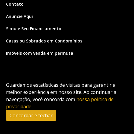
Contato
Anuncie Aqui
Simule Seu Financiamento
Casas ou Sobrados em Condomínios
Imóveis com venda em permuta
Imóveis com Vista para o Mar
Apartamentos em Andar Alto
Guardamos estatísticas de visitas para garantir a
Casa com piscina
melhor experiência em nosso site. Ao continuar a
navegação, você concorda com
nossa política de
Apartamento com piscina
privacidade
.
Condomínio fechado
Concordar e fechar
2
Fale conosco
Enviar Mensagem
Site feito por Coruja Sistemas