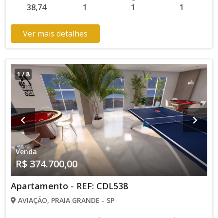
38,74
1
1
1
valores e disponibilidade podem ser alterados sem prévio
aviso. Favor verificar entrando em contato com nossa equipe
Ver mais detalhes
1
/
8
Venda
R$ 374.700,00
Apartamento - REF: CDL538
AVIAÇÃO, PRAIA GRANDE - SP