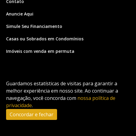
Contato
Anuncie Aqui
Simule Seu Financiamento
Casas ou Sobrados em Condomínios
Imóveis com venda em permuta
Imóveis com Vista para o Mar
Apartamentos em Andar Alto
Guardamos estatísticas de visitas para garantir a
Casa com piscina
melhor experiência em nosso site. Ao continuar a
navegação, você concorda com
nossa política de
Apartamento com piscina
privacidade
.
Condomínio fechado
Concordar e fechar
2
Fale conosco
Enviar Mensagem
Site feito por Coruja Sistemas