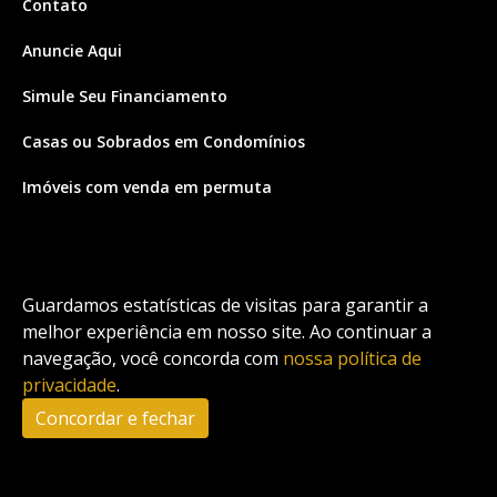
Contato
Anuncie Aqui
Simule Seu Financiamento
Casas ou Sobrados em Condomínios
Imóveis com venda em permuta
Imóveis com Vista para o Mar
Apartamentos em Andar Alto
Guardamos estatísticas de visitas para garantir a
Casa com piscina
melhor experiência em nosso site. Ao continuar a
navegação, você concorda com
nossa política de
Apartamento com piscina
privacidade
.
Condomínio fechado
Concordar e fechar
2
Fale conosco
Enviar Mensagem
Site feito por Coruja Sistemas