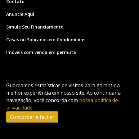
Contato
Anuncie Aqui
Simule Seu Financiamento
Casas ou Sobrados em Condomínios
Imóveis com venda em permuta
Imóveis com Vista para o Mar
Apartamentos em Andar Alto
Guardamos estatísticas de visitas para garantir a
Casa com piscina
melhor experiência em nosso site. Ao continuar a
navegação, você concorda com
nossa política de
Apartamento com piscina
privacidade
.
Condomínio fechado
Concordar e fechar
2
Fale conosco
Enviar Mensagem
Site feito por Coruja Sistemas