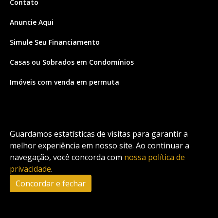
Contato
Anuncie Aqui
Simule Seu Financiamento
Casas ou Sobrados em Condomínios
Imóveis com venda em permuta
Imóveis com Vista para o Mar
Apartamentos em Andar Alto
Guardamos estatísticas de visitas para garantir a
Casa com piscina
melhor experiência em nosso site. Ao continuar a
navegação, você concorda com
nossa política de
Apartamento com piscina
privacidade
.
Condomínio fechado
Concordar e fechar
2
Fale conosco
Enviar Mensagem
Site feito por Coruja Sistemas